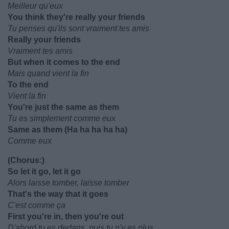
Meilleur qu'eux
You think they're really your friends
Tu penses qu'ils sont vraiment tes amis
Really your friends
Vraiment tes amis
But when it comes to the end
Mais quand vient la fin
To the end
Vient la fin
You're just the same as them
Tu es simplement comme eux
Same as them (Ha ha ha ha ha)
Comme eux
(Chorus:)
So lеt it go, let it go
Alors laisse tomber, laisse tomber
That's the way that it goes
C'est comme ça
First you'rе in, then you're out
D'abord tu es dedans, puis tu n'y es plus