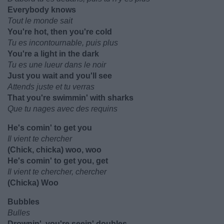
Everybody knows
Tout le monde sait
You're hot, then you're cold
Tu es incontournable, puis plus
You're a light in the dark
Tu es une lueur dans le noir
Just you wait and you'll see
Attends juste et tu verras
That you're swimmin' with sharks
Que tu nages avec des requins
He's comin' to get you
Il vient te chercher
(Chick, chicka) woo, woo
He's comin' to get you, get
Il vient te chercher, chercher
(Chicka) Woo
Bubbles
Bulles
Drownin', you're seein' doubles