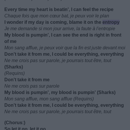
Every time my heart is beatin', I can feel the recipe
Chaque fois que mon cœur bat, je peux voir le plan
I wonder if my day is coming, blame it on the
entropy
Je me demande si mon jour arrive, la faute à l'entropie
My blood is pumpin', I can see the end is right in front
of me
Mon sang afflue, je peux voir que la fin est juste devant moi
Don't take it from me, I could be everything, everything
Ne me crois pas sur parole, je pourrais tout être, tout
(Sharks)
(Requins)
Don't take it from me
Ne me crois pas sur parole
My blood is pumpin', my blood is pumpin' (Sharks)
Mon sang afflue, mon sang afflue (Requins)
Don't take it from me, I could be everything, everything
Ne me crois pas sur parole, je pourrais tout être, tout
(Chorus:)
So let it go, let it go