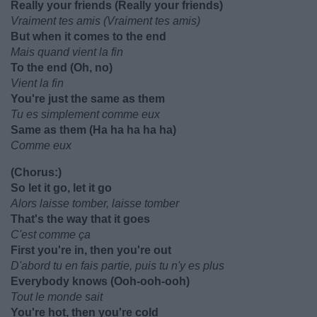
Really your friends (Really your friends)
Vraiment tes amis (Vraiment tes amis)
But when it comes to the end
Mais quand vient la fin
To the end (Oh, no)
Vient la fin
You're just the same as them
Tu es simplement comme eux
Same as them (Ha ha ha ha ha)
Comme eux
(Chorus:)
So let it go, let it go
Alors laisse tomber, laisse tomber
That's the way that it goes
C'est comme ça
First you're in, then you're out
D'abord tu en fais partie, puis tu n'y es plus
Everybody knows (Ooh-ooh-ooh)
Tout le monde sait
You're hot, then you're cold