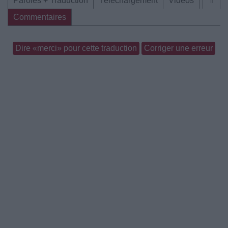
Paroles + Traduction
Téléchargement
Vidéos
⇑
Commentaires
Dire «merci» pour cette traduction
Corriger une erreur