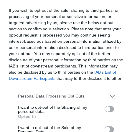
(My blood is pumpin') He's comin' to get you, get
(Mon sang afflue) Il vient te chercher, chercher
If you wish to opt-out of the sale, sharing to third parties, or
(Don't take it from me)
processing of your personal or sensitive information for
(Ne me crois pas sur parole)
targeted advertising by us, please use the below opt-out
(My blood is pumpin') He's comin' to get you
section to confirm your selection. Please note that after your
(Mon sang afflue) Il vient te chercher
opt-out request is processed you may continue seeing
(Don't take it from me)
interest-based ads based on personal information utilized by
(Ne me crois pas sur parole)
us or personal information disclosed to third parties prior to
(My blood is pumpin') He's comin' to get you, get
your opt-out. You may separately opt-out of the further
(Mon sang afflue) Il vient te chercher, chercher
disclosure of your personal information by third parties on the
IAB’s list of downstream participants. This information may
(Don't take it from me)
also be disclosed by us to third parties on the
IAB’s List of
(Ne me crois pas sur parole)
Downstream Participants
that may further disclose it to other
__________
third parties.
Dan Reynolds
(
interview pour udiscovermusic.com
):
[...]
Personal Data Processing Opt Outs
The world is filled with sharks. And as you get older it
becomes more and more evident, but it’s also a self-
I want to opt-out of the Sharing of my
reflection of like, “But how can you judge, because
personal data.
how many times have you been a shark?” It’s like you
Opted In
see sharks, but are you one too? You know what I
I want to opt-out of the Sale of my
mean? Are you a shark? You’re kind of asking yourself
Personal Data.