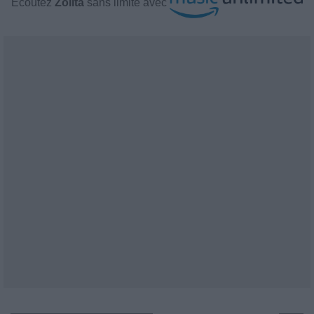
Écoutez
Zolita
sans limite avec