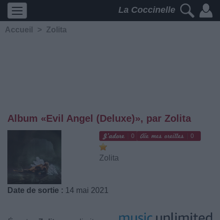
La Coccinelle
Accueil
>
Zolita
Album «Evil Angel (Deluxe)», par Zolita
0
0
Zolita
Date de sortie :
14 mai 2021