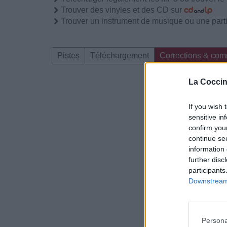
Trouver des vinyles et des CD sur
Trouver un instrument de musique ou une partit
Pistes
Téléchargement
Corrections & com
La Coccin
Dire «merci» pour 
If you wish 
sensitive in
confirm you
continue se
information 
further disc
participants
Downstream 
Persona