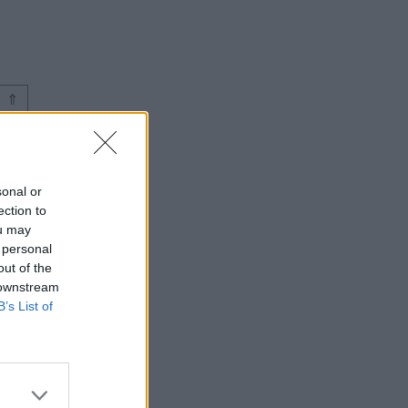
⇑
sonal or
ection to
ou may
 personal
out of the
 downstream
B’s List of