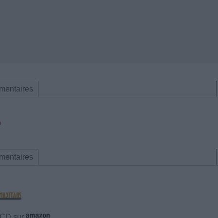
mentaires
p
mentaires
e CD sur