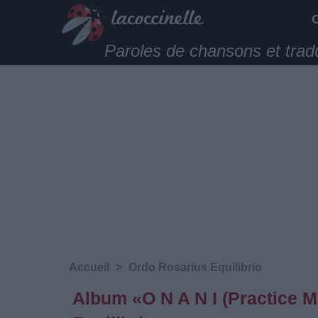
Paroles de chansons et trad
Accueil
>
Ordo Rosarius Equilibrio
Album «O N A N I (Practice M