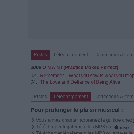
Pistes
Téléchargement
Corrections & com
2009
O N A N I (Practice Makes Perfect)
02.
Remember – What you sow is what you rea
04.
The Love and Defiance of Being Alive
Pistes
Téléchargement
Corrections & com
Pour prolonger le plaisir musical :
Vous aimez chanter, apprenez la guitare chez
Télécharger légalement les MP3 sur
Télécharger légalement les MP3 ou trouver l