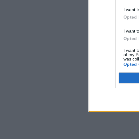
I want t
Opted 
I want t
Opted 
I want t
of my P
was col
Opted 