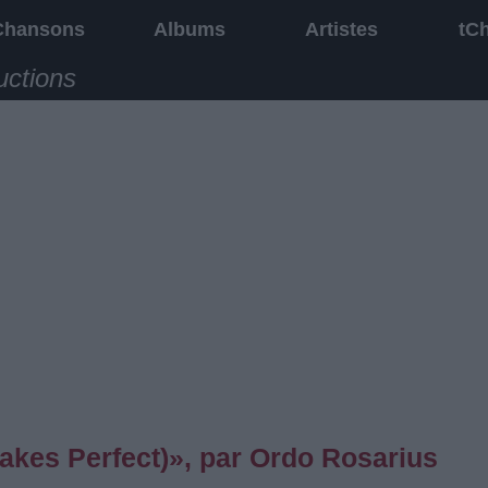
Chansons
Albums
Artistes
tC
uctions
akes Perfect)», par Ordo Rosarius