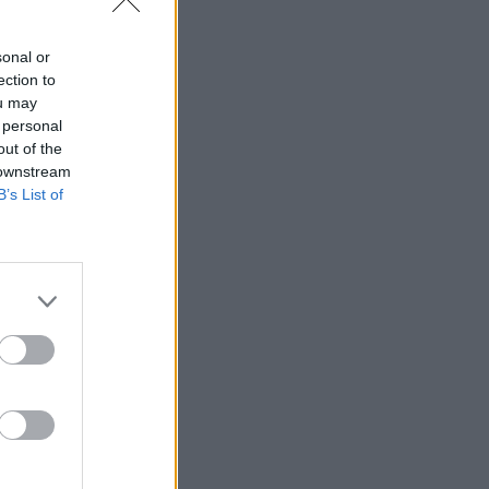
sonal or
ection to
ou may
 personal
out of the
 downstream
B’s List of
⇑
⇑