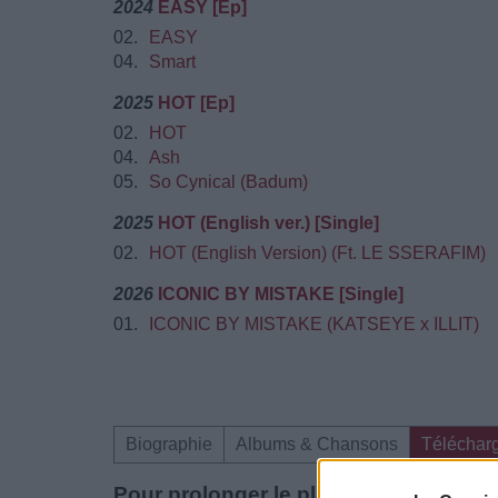
2024
EASY [Ep]
02.
EASY
04.
Smart
2025
HOT [Ep]
02.
HOT
04.
Ash
05.
So Cynical (Badum)
2025
HOT (English ver.) [Single]
02.
HOT (English Version) (Ft. LE SSERAFIM)
2026
ICONIC BY MISTAKE [Single]
01.
ICONIC BY MISTAKE (KATSEYE x ILLIT)
Biographie
Albums & Chansons
Téléchar
Pour prolonger le plaisir musical :