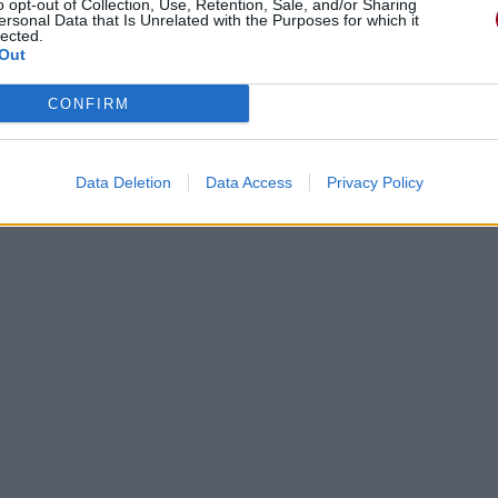
o opt-out of Collection, Use, Retention, Sale, and/or Sharing
ersonal Data that Is Unrelated with the Purposes for which it
lected.
Out
CONFIRM
Data Deletion
Data Access
Privacy Policy