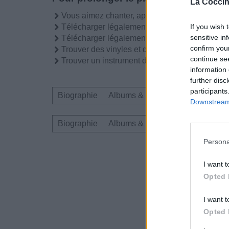
La Coccin
Vous aimez chanter, apprenez la guitare chez
Télécharger légalement les MP3 sur
If you wish 
sensitive in
Télécharger légalement les MP3 ou trouver l
confirm you
Trouver des vinyles et des CD sur
continue se
Trouver un instrument de musique ou une partit
information 
further disc
participants
Biographie
Albums & Chansons
Téléchar
Downstream 
Biographie
Albums & Chansons
Téléchar
Persona
Dire «merci» pour 
I want t
Opted 
I want t
Opted 