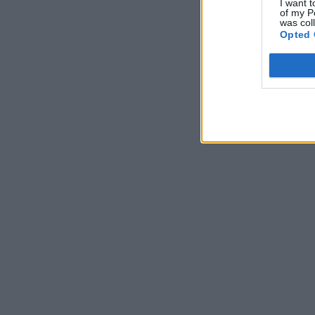
I want t
of my P
was col
Opted 