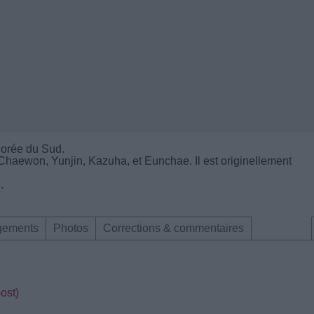
Corée du Sud.
haewon, Yunjin, Kazuha, et Eunchae. Il est originellement
.
gements
Photos
Corrections & commentaires
ost)