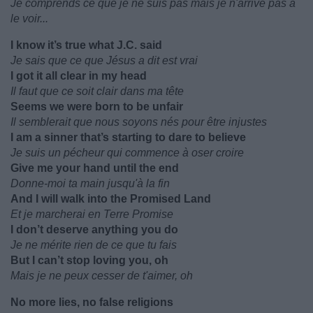
Je comprends ce que je ne suis pas mais je n'arrive pas à
le voir...
I know it’s true what J.C. said
Je sais que ce que Jésus a dit est vrai
I got it all clear in my head
Il faut que ce soit clair dans ma tête
Seems we were born to be unfair
Il semblerait que nous soyons nés pour être injustes
I am a sinner that’s starting to dare to believe
Je suis un pécheur qui commence à oser croire
Give me your hand until the end
Donne-moi ta main jusqu'à la fin
And I will walk into the Promised Land
Et je marcherai en Terre Promise
I don’t deserve anything you do
Je ne mérite rien de ce que tu fais
But I can’t stop loving you, oh
Mais je ne peux cesser de t'aimer, oh
No more lies, no false religions