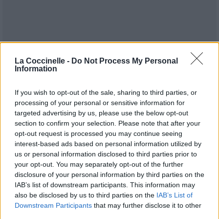
La Coccinelle -
Do Not Process My Personal
Information
If you wish to opt-out of the sale, sharing to third parties, or
processing of your personal or sensitive information for
targeted advertising by us, please use the below opt-out
section to confirm your selection. Please note that after your
opt-out request is processed you may continue seeing
interest-based ads based on personal information utilized by
us or personal information disclosed to third parties prior to
your opt-out. You may separately opt-out of the further
Publié par
Tigrex-Feu d'Hiver
le 27 mai
93241
4
4
7
disclosure of your personal information by third parties on the
2023 à 7h07.
IAB’s list of downstream participants. This information may
also be disclosed by us to third parties on the
IAB’s List of
Chanteurs :
Helloween
Downstream Participants
that may further disclose it to other
Albums :
Chameleon
third parties.