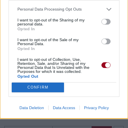
Personal Data Processing Opt Outs
I want to opt-out of the Sharing of my
personal data.
Paroles + Traduction
Téléchargement
Vidéos
⇑
Opted In
Commentaires
I want to opt-out of the Sale of my
Personal Data.
Opted In
I want to opt-out of Collection, Use,
Pour prolonger le plaisir musical :
Retention, Sale, and/or Sharing of my
Personal Data that Is Unrelated with the
Purposes for which it was collected.
Vous aimez chanter, apprenez la guitare chez
Opted Out
Télécharger légalement les MP3 sur
Télécharger légalement les MP3 ou trouver le CD sur
CONFIRM
Trouver des vinyles et des CD sur
Trouver un instrument de musique ou une partition au
Data Deletion
Data Access
Privacy Policy
meilleur prix sur