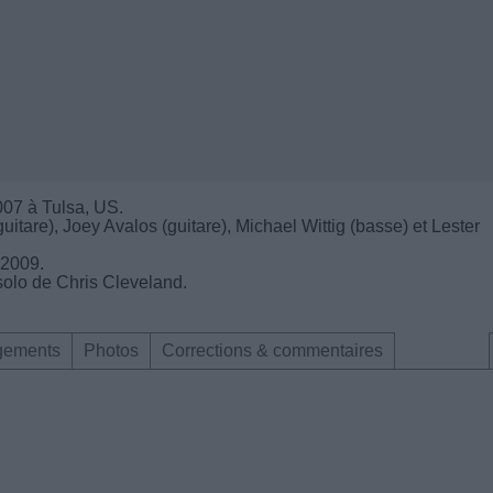
007 à Tulsa, US.
itare), Joey Avalos (guitare), Michael Wittig (basse) et Lester
 2009.
solo de Chris Cleveland.
gements
Photos
Corrections & commentaires