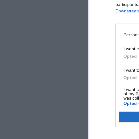
participants
Downstream 
Persona
I want t
Opted 
I want t
Opted 
I want t
of my P
was col
Opted 