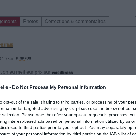
gements
Photos
Corrections & commentaires
e CD sur
ion au meilleur prix sur
elle -
Do Not Process My Personal Information
gements
Photos
Corrections & commentaires
to opt-out of the sale, sharing to third parties, or processing of your per
formation for targeted advertising by us, please use the below opt-out s
gements
Photos
Corrections & commentaires
r selection. Please note that after your opt-out request is processed y
eing interest-based ads based on personal information utilized by us or
disclosed to third parties prior to your opt-out. You may separately opt-
cette traduction
Corriger une erreur
losure of your personal information by third parties on the IAB’s list of