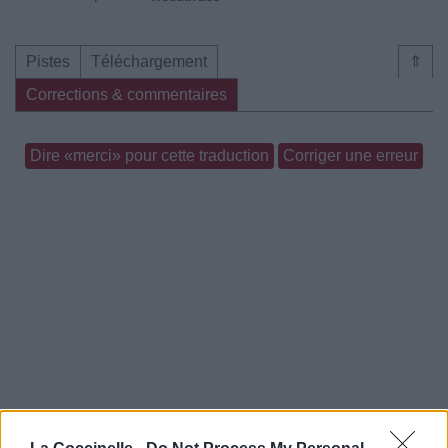
Pistes
Téléchargement
⇑
Corrections & commentaires
Dire «merci» pour cette traduction
Corriger une erreur