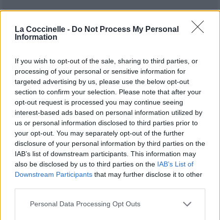
La Coccinelle -
Do Not Process My Personal
Information
If you wish to opt-out of the sale, sharing to third parties, or
processing of your personal or sensitive information for
targeted advertising by us, please use the below opt-out
Publié par
Tigrex-Feu d'Hiver
le 27
93281
4
4
7
section to confirm your selection. Please note that after your
octobre 2024 à 6h12.
opt-out request is processed you may continue seeing
interest-based ads based on personal information utilized by
Chanteurs :
Grand Magus
us or personal information disclosed to third parties prior to
Albums :
Sunraven
your opt-out. You may separately opt-out of the further
disclosure of your personal information by third parties on the
IAB’s list of downstream participants. This information may
also be disclosed by us to third parties on the
IAB’s List of
Downstream Participants
that may further disclose it to other
Paroles + Traduction
Téléchargement
Vidéos
⇑
third parties.
Commentaires
Personal Data Processing Opt Outs