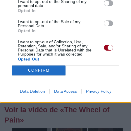
I want to opt-out of the Sharing of my
personal data.
Opted In
Pour prolonger le plaisir musical :
I want to opt-out of the Sale of my
Personal Data.
Vous aimez chanter, apprenez la guitare chez
Opted In
Télécharger légalement les MP3 sur
Télécharger légalement les MP3 ou trouver le CD sur
I want to opt-out of Collection, Use,
Retention, Sale, and/or Sharing of my
Personal Data that Is Unrelated with the
Trouver des vinyles et des CD sur
Purposes for which it was collected.
Opted Out
Trouver un instrument de musique ou une partition au
meilleur prix sur
CONFIRM
Paroles + Traduction
Téléchargement
Vidéos
⇑
Data Deletion
Data Access
Privacy Policy
Commentaires
Voir la vidéo de «The Wheel of
Pain»