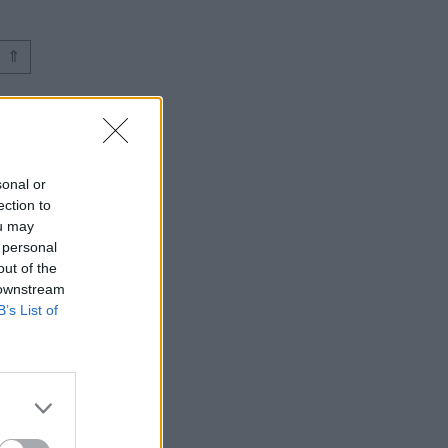
⇑
sonal or
ection to
ou may
 personal
out of the
 downstream
B’s List of