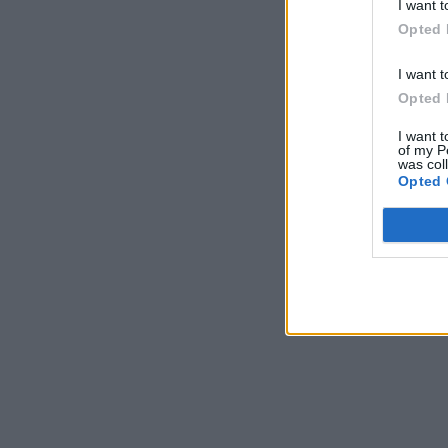
I want t
Opted 
I want t
Opted 
I want t
of my P
was col
Opted 