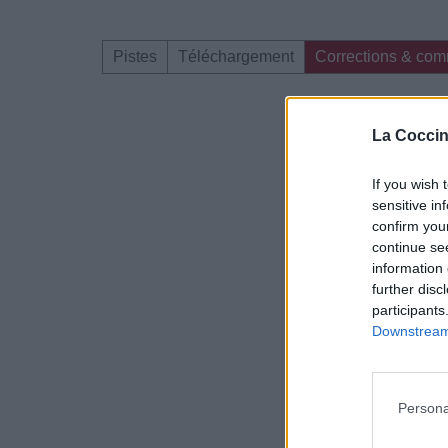
Pistes
Téléchargement
Corrections & com
Dire «merci» pour 
La Coccin
If you wish 
sensitive in
confirm you
continue se
information 
further disc
participants
Downstream 
Persona