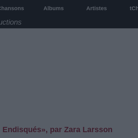
Chansons
Albums
Artistes
tC
uctions
 Endisqués», par Zara Larsson