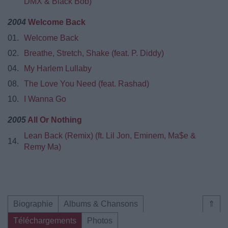
DMX & Black Bob)
2004
Welcome Back
01.
Welcome Back
02.
Breathe, Stretch, Shake (feat. P. Diddy)
04.
My Harlem Lullaby
08.
The Love You Need (feat. Rashad)
10.
I Wanna Go
2005
All Or Nothing
Lean Back (Remix) (ft. Lil Jon, Eminem, Ma$e &
14.
Remy Ma)
Biographie
Albums & Chansons
⇑
Téléchargements
Photos