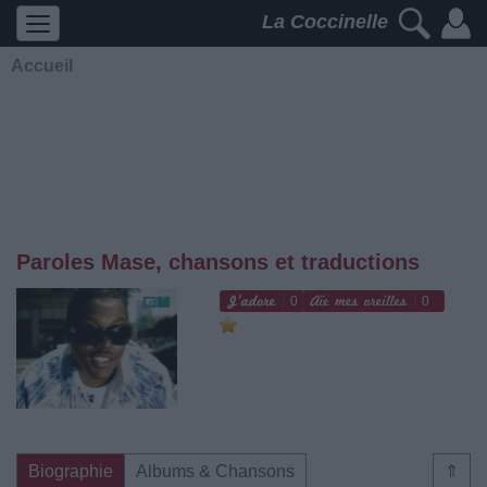
La Coccinelle
Accueil
Paroles Mase, chansons et traductions
0
0
Biographie
Albums & Chansons
⇑