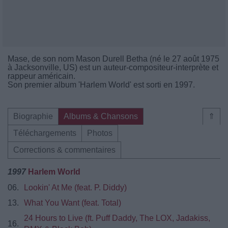
Mase, de son nom Mason Durell Betha (né le 27 août 1975
à Jacksonville, US) est un auteur-compositeur-interprète et
rappeur américain.
Son premier album 'Harlem World' est sorti en 1997.
Biographie
Albums & Chansons
⇑
Téléchargements
Photos
Corrections & commentaires
1997
Harlem World
06.
Lookin' At Me (feat. P. Diddy)
13.
What You Want (feat. Total)
24 Hours to Live (ft. Puff Daddy, The LOX, Jadakiss,
16.