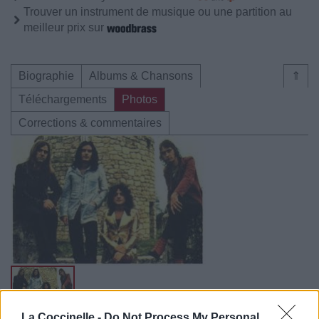
Trouver un instrument de musique ou une partition au
meilleur prix sur
Biographie
Albums & Chansons
⇑
Téléchargements
Photos
Corrections & commentaires
La Coccinelle -
Do Not Process My Personal