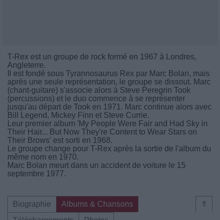
T-Rex est un groupe de rock formé en 1967 à Londres,
Angleterre.
Il est fondé sous Tyrannosaurus Rex par Marc Bolan, mais
après une seule représentation, le groupe se dissout. Marc
(chant-guitare) s'associe alors à Steve Peregrin Took
(percussions) et le duo commence à se représenter
jusqu'au départ de Took en 1971. Marc continue alors avec
Bill Legend, Mickey Finn et Steve Currie.
Leur premier album 'My People Were Fair and Had Sky in
Their Hair... But Now They're Content to Wear Stars on
Their Brows' est sorti en 1968.
Le groupe change pour T-Rex après la sortie de l'album du
même nom en 1970.
Marc Bolan meurt dans un accident de voiture le 15
septembre 1977.
Biographie
Albums & Chansons
⇑