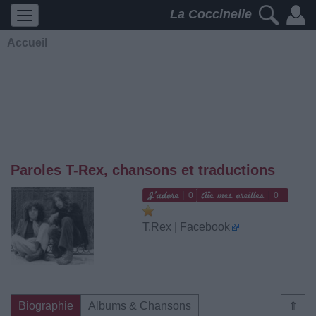
La Coccinelle
Accueil
Paroles T-Rex, chansons et traductions
0
0
T.Rex | Facebook
Biographie
Albums & Chansons
⇑