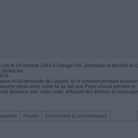
(né le 19 octobre 1944 à Grange Hill, Jamaïque et décédé le 1
 jamaïcain.
1976.
on et lui demande de l'argent. Ils le torturent pendant plusieur
eurtre serait entre autre lié au fait que Peter voulait prendre le
serait devenue une 'radio rasta' diffusant des thèmes et message
gements
Photos
Corrections & commentaires