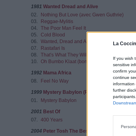
1981
Wanted Dread and Alive
02.
Nothing But Love (avec Gwen Guthrie)
03.
Reggae-Mylitis
04.
The Poor Man Feel It
05.
Cold Blood
06.
Wanted, Dread and Alive
La Coccin
07.
Rastafari Is
08.
That's What They Will Do
If you wish 
10.
Oh Bumbo Klaat (bonus track)
sensitive in
confirm you
1992
Mama Africa
continue se
08.
Feel No Way
information 
further disc
1999
Mystery Babylon (Previously Unrelease
participants
01.
Mystery Babylon
Downstream 
2001
Best Of
07.
400 Years
Persona
2004
Peter Tosh The Best Of 1978-1987