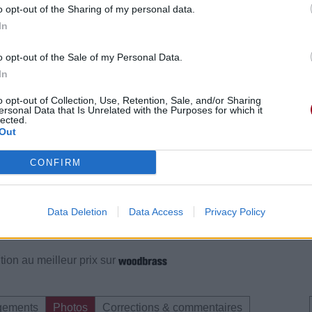
o opt-out of the Sharing of my personal data.
In
o opt-out of the Sale of my Personal Data.
In
o opt-out of Collection, Use, Retention, Sale, and/or Sharing
ersonal Data that Is Unrelated with the Purposes for which it
lected.
Out
gements
Photos
Corrections & commentaires
CONFIRM
Data Deletion
Data Access
Privacy Policy
e CD sur
ion au meilleur prix sur
gements
Photos
Corrections & commentaires