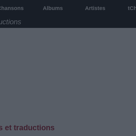
Chansons
Albums
Artistes
tC
uctions
 et traductions