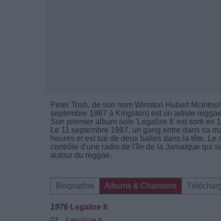
Peter Tosh, de son nom Winston Hubert McIntosh 
septembre 1987 à Kingston) est un artiste reggae
Son premier album solo 'Legalize It' est sorti en 
Le 11 septembre 1987, un gang entre dans sa mais
heures et est tué de deux balles dans la tête. Le m
contrôle d'une radio de l'île de la Jamaïque qui 
autour du reggae.
Biographie
Albums & Chansons
Téléchar
1976
Legalize It
01.
Legalize It