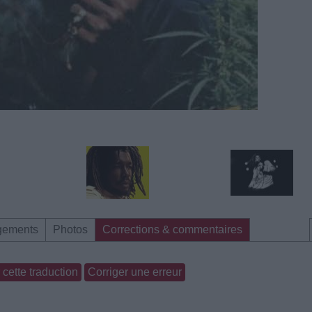
gements
Photos
Corrections & commentaires
cette traduction
Corriger une erreur