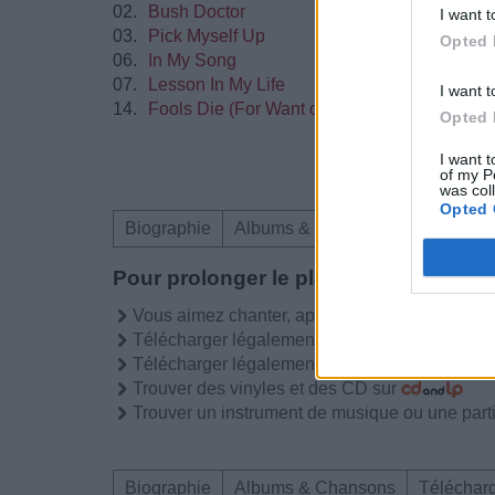
02.
Bush Doctor
I want t
03.
Pick Myself Up
Opted 
06.
In My Song
07.
Lesson In My Life
I want t
14.
Fools Die (For Want of Wisdom)
Opted 
I want t
of my P
was col
Opted 
Biographie
Albums & Chansons
Téléchar
Pour prolonger le plaisir musical :
Vous aimez chanter, apprenez la guitare chez
Télécharger légalement les MP3 sur
Télécharger légalement les MP3 ou trouver l
Trouver des vinyles et des CD sur
Trouver un instrument de musique ou une partit
Biographie
Albums & Chansons
Téléchar