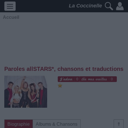
La Coccinelle
Accueil
Paroles allSTARS*, chansons et traductions
0
0
Biographie
Albums & Chansons
⇑