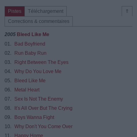
Pistes
Téléchargement
⇑
Corrections & commentaires
2005
Bleed Like Me
01.
Bad Boyfriend
02.
Run Baby Run
03.
Right Between The Eyes
04.
Why Do You Love Me
05.
Bleed Like Me
06.
Metal Heart
07.
Sex Is Not The Enemy
08.
It's All Over But The Crying
09.
Boys Wanna Fight
10.
Why Don't You Come Over
11.
Happy Home