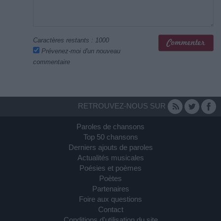
Caractères restants :
1000
Prévenez-moi d'un nouveau
commentaire
RETROUVEZ-NOUS SUR
Paroles de chansons
Top 50 chansons
Derniers ajouts de paroles
Actualités musicales
Poésies et poèmes
Poètes
Partenaires
Foire aux questions
Contact
Conditions d'utilisation du site