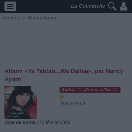
La Coccinelle
Accueil
>
Nancy Ajram
Album «Ya Tabtab...Wa Dallaa», par Nancy
Ajram
0
0
Nancy Ajram
Date de sortie :
21 février 2006