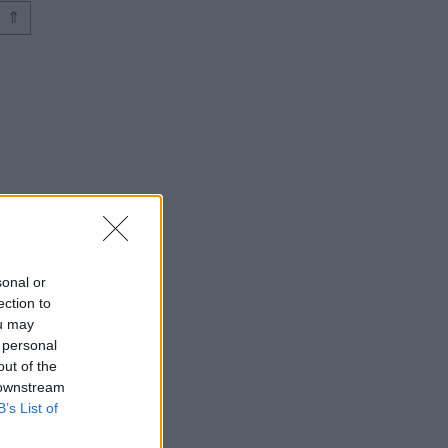
⇑
⇑
sonal or
ection to
ou may
 personal
out of the
 downstream
B’s List of