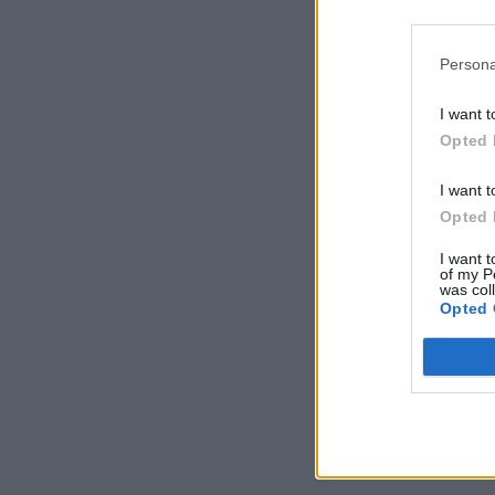
Persona
I want t
Opted 
I want t
Opted 
I want t
of my P
was col
Opted 