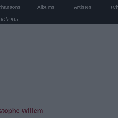
Chansons
Albums
Artistes
tC
uctions
istophe Willem