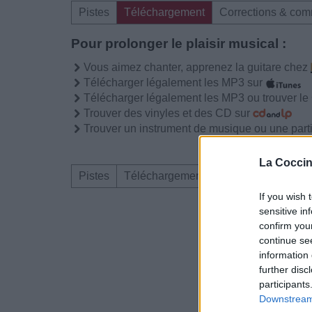
Pistes
Téléchargement
Corrections & com
Pour prolonger le plaisir musical :
Vous aimez chanter, apprenez la guitare chez
Télécharger légalement les MP3 sur
Télécharger légalement les MP3 ou trouver l
Trouver des vinyles et des CD sur
Trouver un instrument de musique ou une partit
La Coccin
Pistes
Téléchargement
Corrections & com
If you wish 
sensitive in
Dire «merci» pour 
confirm you
continue se
information 
further disc
participants
Downstream 