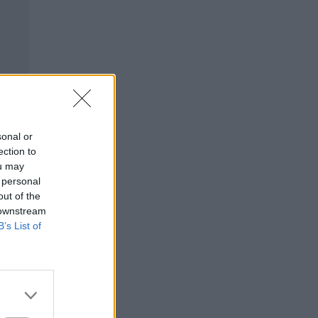
sonal or
ection to
ou may
 personal
out of the
 downstream
B’s List of