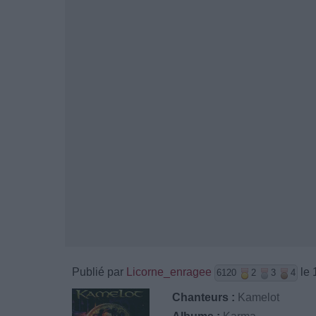
Publié par
Licorne_enragee
le 
6120
2
3
4
Chanteurs :
Kamelot