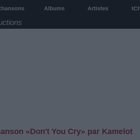
Chansons
Albums
Artistes
tC
uctions
chanson «Don't You Cry» par Kamelot