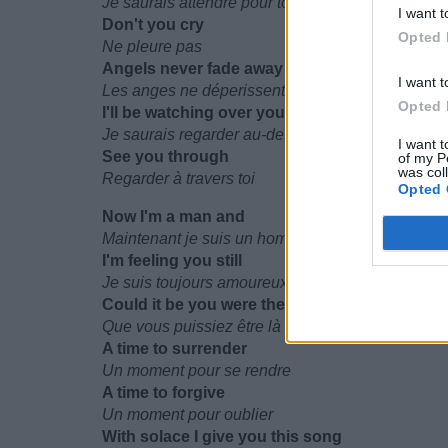
Je saurais attendre pour toi
I want t
Don't you cry
Opted 
Ne pleure pas
Angels never fade away
I want t
Les anges ne déperissent jamais
Opted 
I'll be watching over you
Je saurais regarder au-dessus de toi
I want t
See you through
of my P
was col
Regarder à travers toi
Opted 
Now I'm a man and
Maintenant je suis un homme et
I'm feeling you still
Je suis toujours amoureux de toi
Could it be you were there all along
Que vous puissiez être là tout le long
A time to surrender
Un moment pour se rendre
A time to forgive
Un moment pour oublier
With solace I give you this song