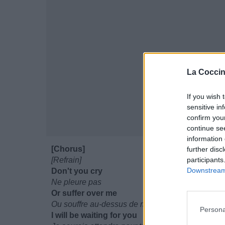
La Coccin
If you wish 
sensitive in
confirm you
continue se
information 
[Chorus]
further disc
[Refrain]
participants
Downstream 
Don't you cry
Ne pleure pas
Or suffer over me
Ou souffre au-dessus de moi
Persona
I will be waiting for you