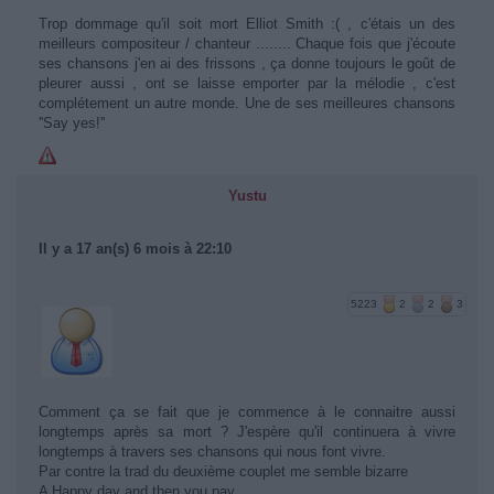
Trop dommage qu'il soit mort Elliot Smith :( , c'étais un des
meilleurs compositeur / chanteur ........ Chaque fois que j'écoute
ses chansons j'en ai des frissons , ça donne toujours le goût de
pleurer aussi , ont se laisse emporter par la mélodie , c'est
complétement un autre monde. Une de ses meilleures chansons
''Say yes!''
Yustu
Il y a 17 an(s) 6 mois à 22:10
5223
2
2
3
Comment ça se fait que je commence à le connaitre aussi
longtemps après sa mort ? J'espère qu'il continuera à vivre
longtemps à travers ses chansons qui nous font vivre.
Par contre la trad du deuxième couplet me semble bizarre
A Happy day and then you pay