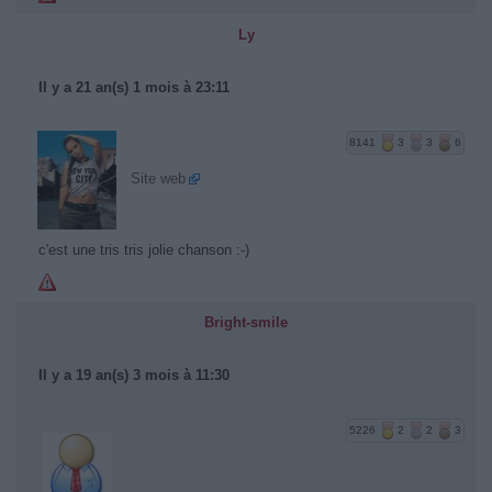
Ly
Il y a 21 an(s) 1 mois à 23:11
8141
3
3
6
Site web
c'est une tris tris jolie chanson :-)
Bright-smile
Il y a 19 an(s) 3 mois à 11:30
5226
2
2
3