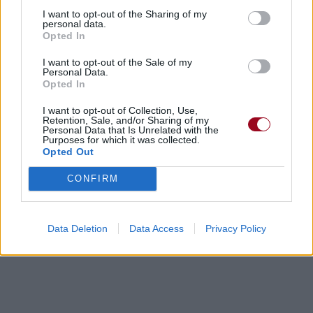
I want to opt-out of the Sharing of my
personal data.
Chanson sans vidéo
Chanson sans vidéo
Opted In
I want to opt-out of the Sale of my
Personal Data.
Opted In
Concert/Live
I want to opt-out of Collection, Use,
Retention, Sale, and/or Sharing of my
Personal Data that Is Unrelated with the
Purposes for which it was collected.
Paroles + Traduction
Téléchargement
Vidéos
⇑
Opted Out
Commentaires
CONFIRM
Dire «merci» pour cette traduction
Corriger une erreur
Data Deletion
Data Access
Privacy Policy