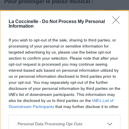
Pour prolonger le plaisir musical :
Vous aimez chanter, apprenez la guitare chez
Télécharger légalement les MP3 sur
La Coccinelle -
Do Not Process My Personal
Télécharger légalement les MP3 ou trouver le CD sur
Information
Trouver des vinyles et des CD sur
If you wish to opt-out of the sale, sharing to third parties, or
Trouver un instrument de musique ou une partition au
processing of your personal or sensitive information for
meilleur prix sur
targeted advertising by us, please use the below opt-out
section to confirm your selection. Please note that after your
opt-out request is processed you may continue seeing
Paroles + Traduction
Téléchargement
Vidéos
⇑
interest-based ads based on personal information utilized by
us or personal information disclosed to third parties prior to
Commentaires
your opt-out. You may separately opt-out of the further
disclosure of your personal information by third parties on the
Voir la vidéo de «Weight Of The
IAB’s list of downstream participants. This information may
also be disclosed by us to third parties on the
IAB’s List of
World»
Downstream Participants
that may further disclose it to other
third parties.
Personal Data Processing Opt Outs