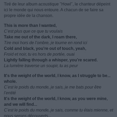
Tiré de leur album acoustique "Howl", le chanteur dépeint
ici le monde qui nous entoure. A chacun de se faire sa
propre idée de la chanson.
This is more than I wanted,
C'est plus que ce que tu voulais
Take me out of the dark, I roam there,
Tire moi hors de l'ombre, je tourne en rond ici
Cold and black, you're out of touch, yeah,
Froid et noir, tu es hors de portée, ouai
Lightly falling through a whisper, you're scared.
La lumière traverse un soupir, tu as peur
It's the weight of the world, I know, as I struggle to be...
whole.
C'est le poids du monde, je sais, je me bats pour être
l'entité
It's the weight of the world, I know, as you were mine,
and we will find...
C'est le poids du monde, je sais, comme tu étais mienne, et
nous serons découverts...