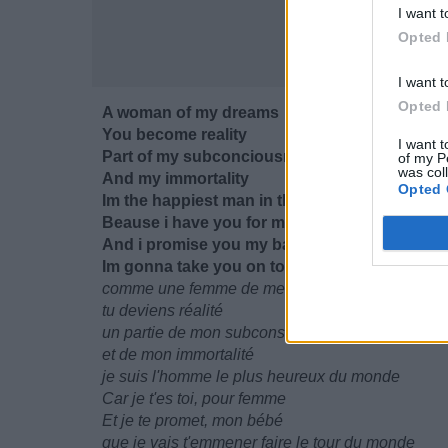
I want t
Opted 
I want t
Opted 
A woman of my dreams
You become reality
I want t
Part of my subconciousness
of my P
was col
And my immortality
Opted 
Im the happiest man in the world
Beause i have you for my girl
And i promise you my baby
Im gonna take you on tours throughout the w
comme une femme de mes rêves
tu deviens réalité
un partie de mon subconscient
et de mon immortalité
je suis l'homme le plus heureux du monde
Car je t'es toi, pour femme
Et je te promet, mon bébé
que je vais t'emmener faire le tour du monde