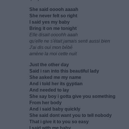
She said ooooh aaaah
She never felt so right
I said yes my baby
Bring it on me tonight
Elle disait oooohh aaah
qu'elle ne s'était jamais senti aussi bien
J'ai dis oui mon bébé
amène la moi cette nuit
Just the other day
Said i ran into this beautiful lady
She asked me my name
And i told her its gyptian
And needed to lay
She say boy i gotta give you something
From her body
And i said baby quickly
She said dont want you to tell nobody
That i give it to you so easy
I said with me baby