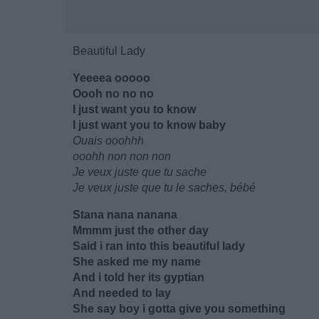
Beautiful Lady
Yeeeea ooooo
Oooh no no no
I just want you to know
I just want you to know baby
Ouais ooohhh
ooohh non non non
Je veux juste que tu sache
Je veux juste que tu le saches, bébé
Stana nana nanana
Mmmm just the other day
Said i ran into this beautiful lady
She asked me my name
And i told her its gyptian
And needed to lay
She say boy i gotta give you something