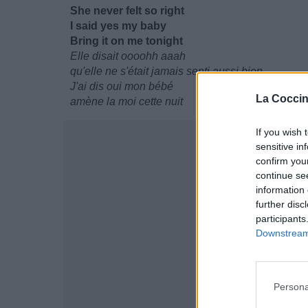
She never felt so right
I said yes my baby
Bring it on me tonight
Elle disait oooohh aaah
qu'elle ne s'était jamais senti aussi bien
J'ai dis oui mon bébé
La Coccin
amène la moi cette nuit
If you wish 
sensitive in
confirm you
continue se
information 
further disc
participants
Downstream 
Persona