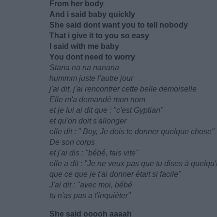
From her body
And i said baby quickly
She said dont want you to tell nobody
That i give it to you so easy
I said with me baby
You dont need to worry
Stana na na nanana
hummm juste l'autre jour
j'ai dit, j'ai rencontrer cette belle demoiselle
Elle m'a demandé mon nom
et je lui ai dit que : "c'est Gyptian"
et qu'on doit s'allonger
elle dit : " Boy, Je dois te donner quelque chose"
De son corps
et j'ai dis : "bébé, fais vite"
elle a dit : "Je ne veux pas que tu dises à quelqu
que ce que je t'ai donner était si facile"
J'ai dit : "avec moi, bébé
tu n'as pas a t'inquiéter"
She said ooooh aaaah