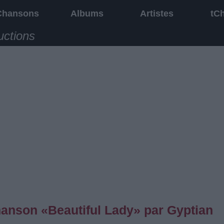
Chansons
Albums
Artistes
tC
uctions
chanson «Beautiful Lady» par Gyptian