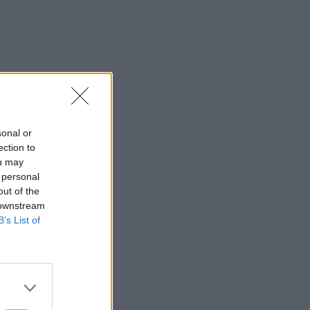
sonal or
ection to
ou may
 personal
out of the
 downstream
B’s List of