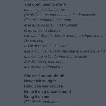
You dont need to worry
hummm juste l'autre jour
j'ai dit, j'ai rencontrer cette belle demoiselle
Elle m'a demandé mon nom
et je lui ai dit que : "c'est Gyptian"
et qu'on doit s'allonger
elle dit : " Boy, Je dois te donner quelque chose"
De son corps
et j'ai dis : "bébé, fais vite"
elle a dit : "Je ne veux pas que tu dises à quelqu
que ce que je t'ai donner était si facile"
J'ai dit : "avec moi, bébé
tu n'as pas a t'inquiéter"
She said ooooohhhhh
Never felt so right
I said yea yea yea yea
Bring it on gyptian tonight
Bring it on me
Elle disait oooh aahh