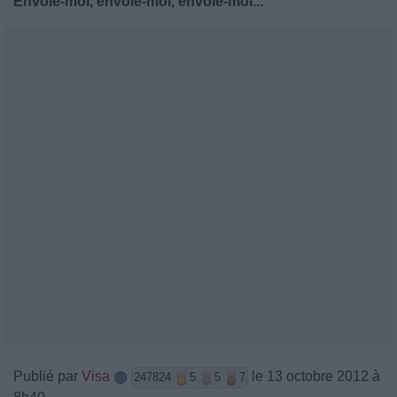
Envole-moi, envole-moi, envole-moi...
Publié par
Visa
le 13 octobre 2012 à
247824
5
5
7