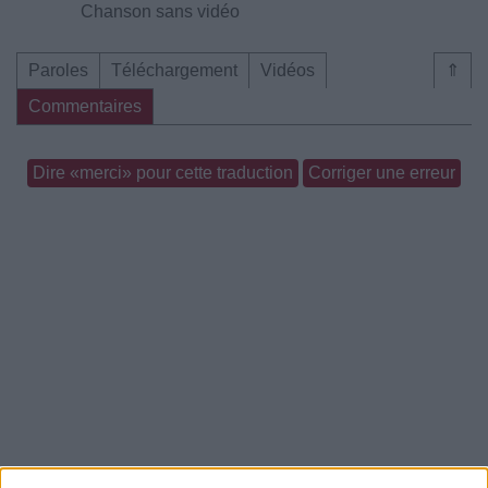
Chanson sans vidéo
Paroles
Téléchargement
Vidéos
⇑
Commentaires
Dire «merci» pour cette traduction
Corriger une erreur