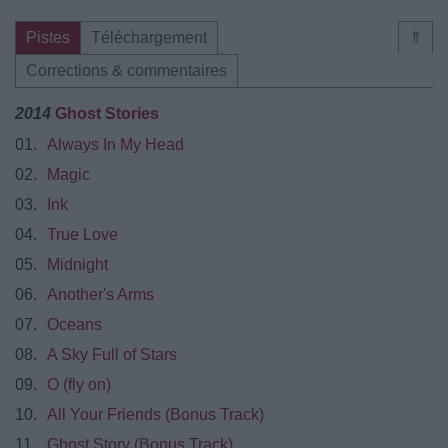
Pistes
Téléchargement
⇑
Corrections & commentaires
2014
Ghost Stories
01.
Always In My Head
02.
Magic
03.
Ink
04.
True Love
05.
Midnight
06.
Another's Arms
07.
Oceans
08.
A Sky Full of Stars
09.
O (fly on)
10.
All Your Friends (Bonus Track)
11.
Ghost Story (Bonus Track)