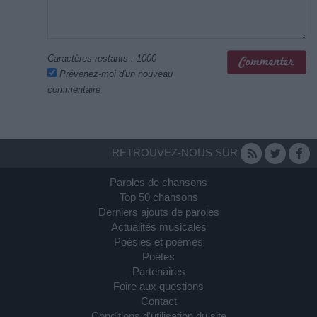
Caractères restants :
1000
Prévenez-moi d'un nouveau
commentaire
RETROUVEZ-NOUS SUR
Paroles de chansons
Top 50 chansons
Derniers ajouts de paroles
Actualités musicales
Poésies et poèmes
Poètes
Partenaires
Foire aux questions
Contact
Conditions d'utilisation du site