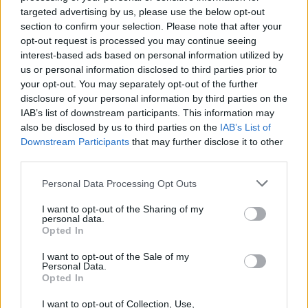
targeted advertising by us, please use the below opt-out
Commentaires
section to confirm your selection. Please note that after your
opt-out request is processed you may continue seeing
interest-based ads based on personal information utilized by
us or personal information disclosed to third parties prior to
your opt-out. You may separately opt-out of the further
Pour prolonger le plaisir musical :
disclosure of your personal information by third parties on the
Vous aimez chanter, apprenez la guitare chez
IAB’s list of downstream participants. This information may
Télécharger légalement les MP3 sur
also be disclosed by us to third parties on the
IAB’s List of
Télécharger légalement les MP3 ou trouver le CD sur
Downstream Participants
that may further disclose it to other
third parties.
Trouver des vinyles et des CD sur
Personal Data Processing Opt Outs
Trouver un instrument de musique ou une partition au
meilleur prix sur
I want to opt-out of the Sharing of my
personal data.
Opted In
Paroles + Traduction
Téléchargement
Vidéos
⇑
I want to opt-out of the Sale of my
Personal Data.
Commentaires
Opted In
Voir la vidéo de «Smoking Snakes»
I want to opt-out of Collection, Use,