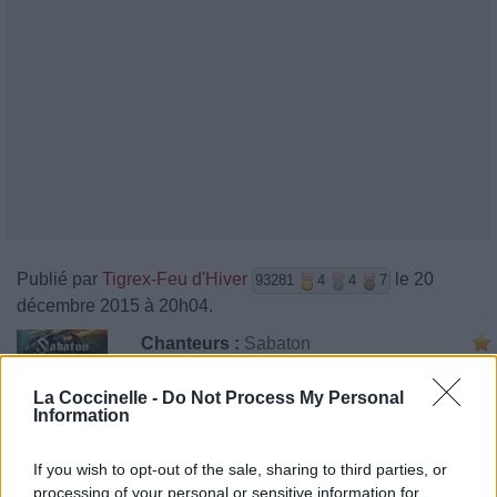
Publié par
Tigrex-Feu d'Hiver
le 20
93281
4
4
7
décembre 2015 à 20h04.
Chanteurs :
Sabaton
Albums :
Heroes
La Coccinelle -
Do Not Process My Personal
Information
If you wish to opt-out of the sale, sharing to third parties, or
Paroles + Traduction
Téléchargement
Vidéos
⇑
processing of your personal or sensitive information for