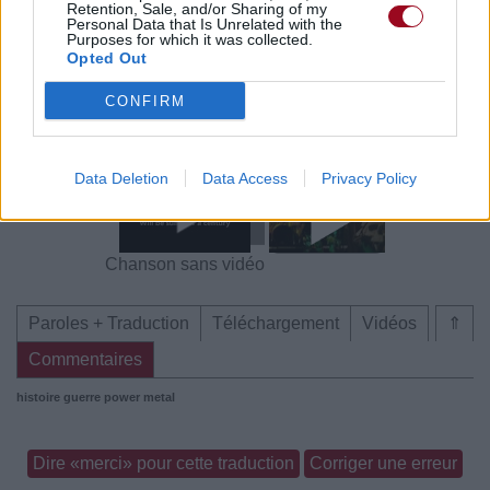
Retention, Sale, and/or Sharing of my
Personal Data that Is Unrelated with the
Purposes for which it was collected.
Opted Out
CONFIRM
Chanson sans vidéo
Chanson sans vidéo
Data Deletion
Data Access
Privacy Policy
Chanson sans vidéo
Paroles + Traduction
Téléchargement
Vidéos
⇑
Commentaires
histoire
guerre
power metal
Dire «merci» pour cette traduction
Corriger une erreur