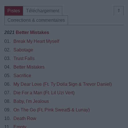
Pistes
Téléchargement
⇑
Corrections & commentaires
2021
Better Mistakes
01.
Break My Heart Myself
02.
Sabotage
03.
Trust Falls
04.
Better Mistakes
05.
Sacrifice
06.
My Dear Love (Ft. Ty Dolla $ign & Trevor Daniel)
07.
Die For a Man (Ft. Lil Uzi Vert)
08.
Baby, I'm Jealous
09.
On The Go (Ft. Pink Sweat$ & Lunay)
10.
Death Row
11.
Empty