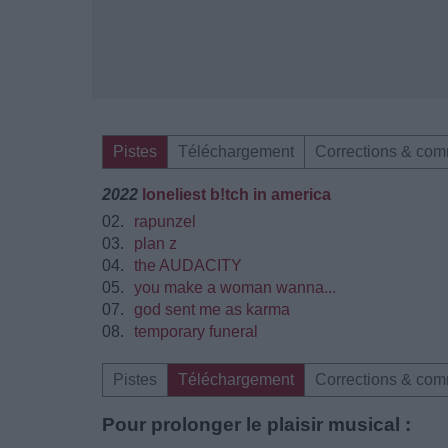
Pistes
Téléchargement
Corrections & com
2022
loneliest b!tch in america
02.
rapunzel
03.
plan z
04.
the AUDACITY
05.
you make a woman wanna...
07.
god sent me as karma
08.
temporary funeral
Pistes
Téléchargement
Corrections & com
Pour prolonger le plaisir musical :