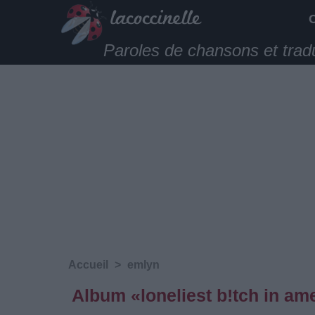
Paroles de chansons et trad
Accueil
>
emlyn
Album «loneliest b!tch in am