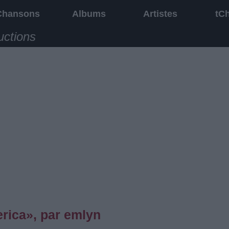
Chansons
Albums
Artistes
tC
uctions
erica», par emlyn