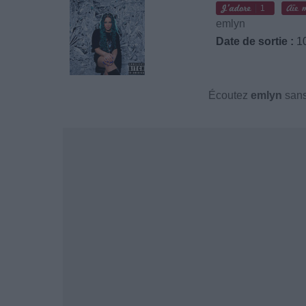
1
emlyn
Date de sortie :
10
Écoutez
emlyn
sans