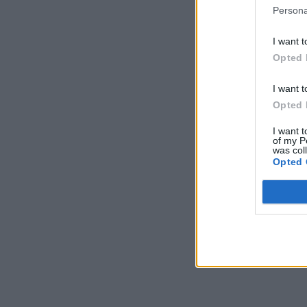
Persona
I want t
Opted 
I want t
Opted 
I want t
of my P
was col
Opted 