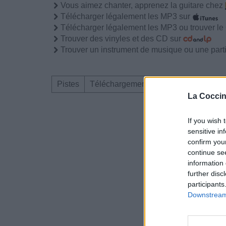
Vous aimez chanter, apprenez la guitare chez
Télécharger légalement les MP3 sur
Télécharger légalement les MP3 ou trouver l
Trouver des vinyles et des CD sur
Trouver un instrument de musique ou une partit
Pistes
Téléchargement
Corrections & com
La Coccin
Dire «merci» pour 
If you wish 
sensitive in
confirm you
continue se
information 
further disc
participants
Downstream 