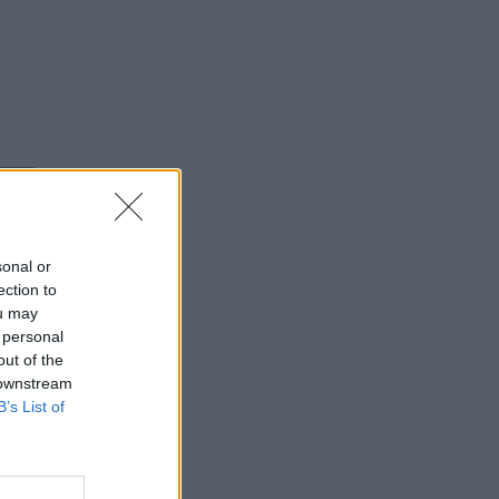
⇑
sonal or
ection to
ou may
 personal
out of the
 downstream
B’s List of