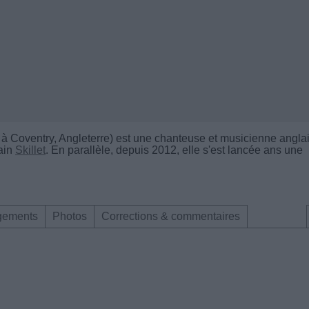
à Coventry, Angleterre) est une chanteuse et musicienne angla
cain
Skillet
. En parallèle, depuis 2012, elle s'est lancée ans une
gements
Photos
Corrections & commentaires