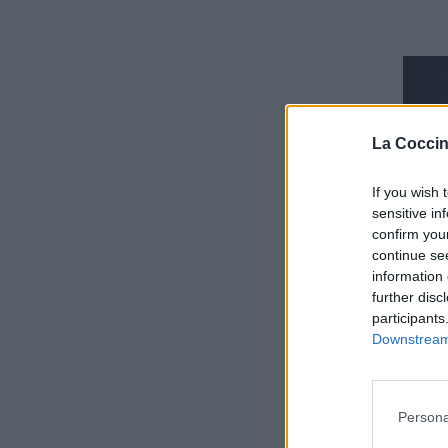
La Coccin
If you wish 
sensitive in
confirm you
continue se
information 
further disc
participants
Downstream 
Persona