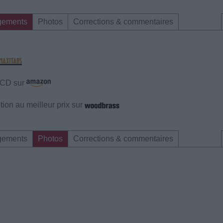
gements
Photos
Corrections & commentaires
e CD sur
ion au meilleur prix sur
gements
Photos
Corrections & commentaires