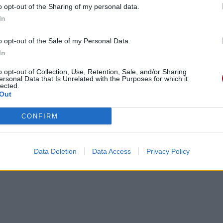
o opt-out of the Sharing of my personal data.
In
o opt-out of the Sale of my Personal Data.
In
o opt-out of Collection, Use, Retention, Sale, and/or Sharing
ersonal Data that Is Unrelated with the Purposes for which it
gements
Photos
Corrections & commentaires
lected.
Out
cette traduction
Corriger une erreur
CONFIRM
Data Deletion
Data Access
Privacy Policy