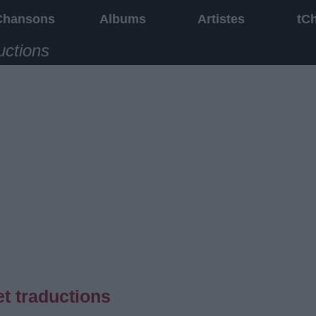
Chansons
Albums
Artistes
tC
uctions
t traductions