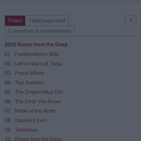
Pistes
Téléchargement
⇑
Corrections & commentaires
2025
Roses from the Deep
01.
Frankenstein's Wife
02.
Left on Mars (& Tarja)
03.
Proud Whore
04.
Two Soldiers
05.
The Dragon Must Die
06.
The Devil You Know
07.
Rebel of the North
08.
Impatient Zero
09.
Tammikuu
10.
Roses from the Deep