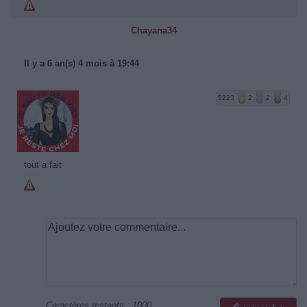
Chayana34
Il y a 6 an(s) 4 mois à 19:44
5223
2
2
4
tout a fait
Caractères restants :
1000