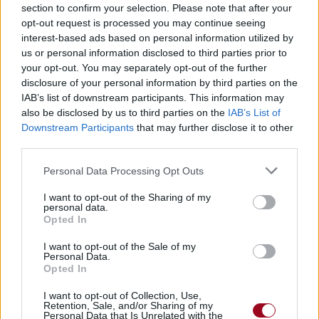
section to confirm your selection. Please note that after your
C'est Lui Que Mon Coeur A Choisi
opt-out request is processed you may continue seeing
interest-based ads based on personal information utilized by
us or personal information disclosed to third parties prior to
your opt-out. You may separately opt-out of the further
disclosure of your personal information by third parties on the
IAB’s list of downstream participants. This information may
Biographie
Albums & Chansons
⇑
also be disclosed by us to third parties on the
IAB’s List of
Téléchargements
Photos
Downstream Participants
that may further disclose it to other
third parties.
Corrections & commentaires
Personal Data Processing Opt Outs
Pour prolonger le plaisir musical :
I want to opt-out of the Sharing of my
Vous aimez chanter, apprenez la guitare chez
personal data.
Télécharger légalement les MP3 sur
Opted In
Télécharger légalement les MP3 ou trouver le CD sur
I want to opt-out of the Sale of my
Personal Data.
Trouver des vinyles et des CD sur
Opted In
Trouver un instrument de musique ou une partition au
I want to opt-out of Collection, Use,
meilleur prix sur
Retention, Sale, and/or Sharing of my
Personal Data that Is Unrelated with the