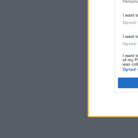
Persona
I want t
Opted 
I want t
Opted 
I want t
of my P
was col
Opted 