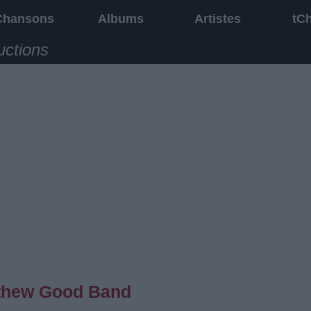
Chansons
Albums
Artistes
tC
uctions
tthew Good Band