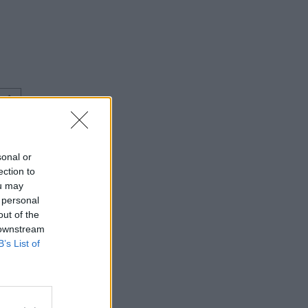
⇑
sonal or
ection to
ou may
 personal
out of the
 downstream
B’s List of