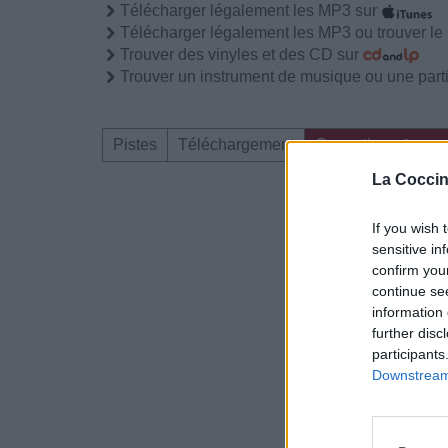
Télécharger légalement les MP3 sur
Télécharger légalement les MP3 ou trouver l
Trouver des vinyles et des CD sur
Trouver un instrument de musique ou une partit
Pistes
Téléchargement
Corrections & com
La Coccin
Dire «merci» pour 
If you wish 
sensitive in
confirm you
continue se
information 
further disc
participants
Downstream 