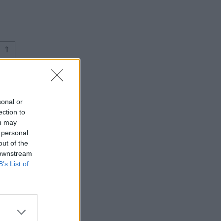
⇑
sonal or
ection to
ou may
 personal
out of the
 downstream
B’s List of