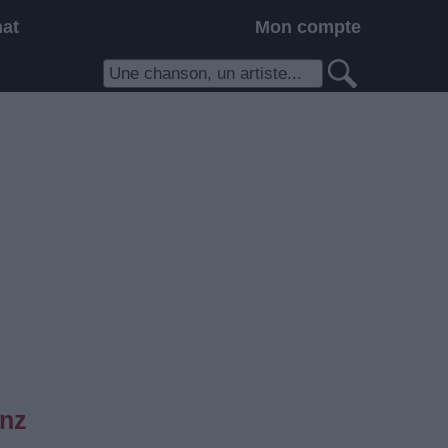
hat
Mon compte
enz