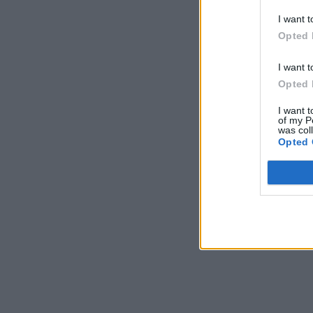
I want t
Opted 
I want t
Opted 
I want t
of my P
was col
Opted 