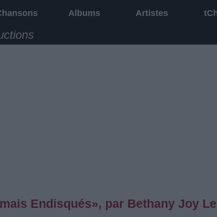
Chansons
Albums
Artistes
tC
uctions
mais Endisqués», par Bethany Joy L