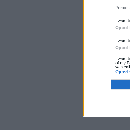
Persona
I want t
Opted 
I want t
Opted 
I want t
of my P
was col
Opted 