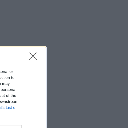
⇑
sonal or
ection to
ou may
 personal
out of the
 downstream
B’s List of