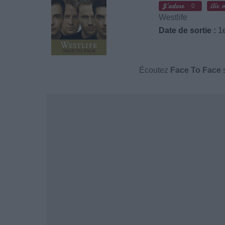
0
Westlife
Date de sortie :
1e
Écoutez
Face To Face
s