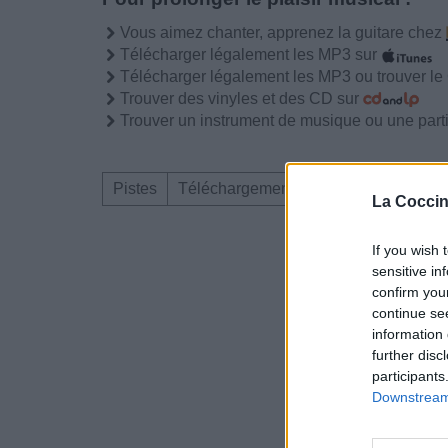
Vous aimez chanter, apprenez la guitare chez
Télécharger légalement les MP3 sur
Télécharger légalement les MP3 ou trouver l
Trouver des vinyles et des CD sur
Trouver un instrument de musique ou une partit
Pistes
Téléchargement
Corrections & com
La Coccin
Dire «merci» pour 
If you wish 
sensitive in
confirm you
continue se
information 
further disc
participants
Downstream 