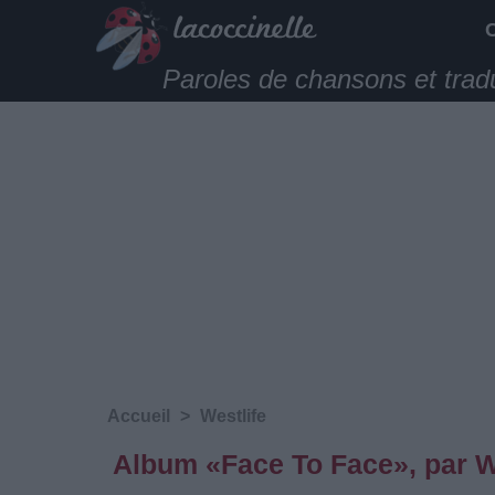
Paroles de chansons et trad
Accueil
>
Westlife
Album «Face To Face», par W