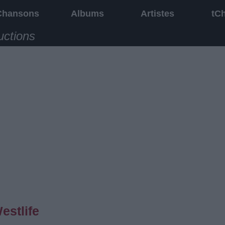
Chansons
Albums
Artistes
tC
uctions
estlife