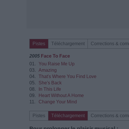
Pistes
Téléchargement
Corrections & com
2005
Face To Face
01.
You Raise Me Up
03.
Amazing
04.
That's Where You Find Love
05.
She's Back
08.
In This Life
09.
Heart Without A Home
11.
Change Your Mind
Pistes
Téléchargement
Corrections & com
Pour prolonger le plaisir musical :