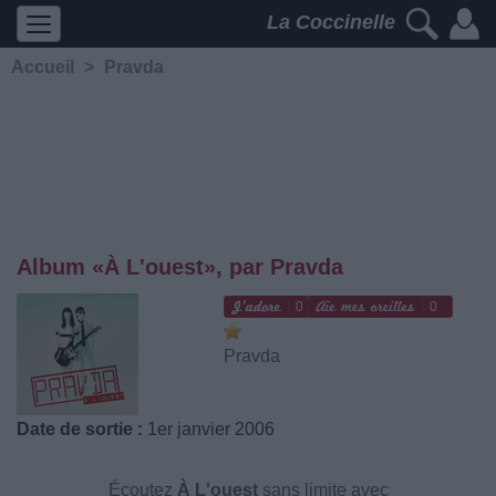
La Coccinelle
Accueil
>
Pravda
Album «À L'ouest», par Pravda
0
0
Pravda
Date de sortie :
1er janvier 2006
Écoutez
À L'ouest
sans limite avec