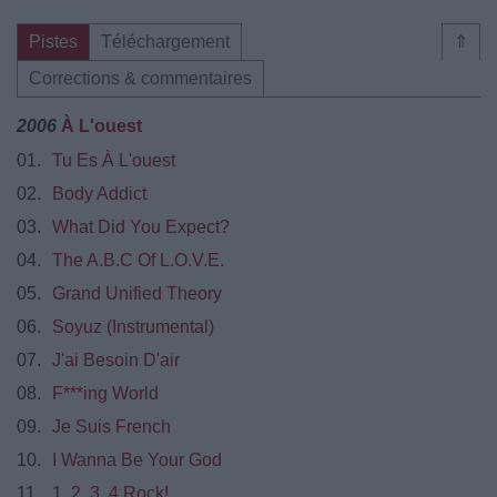
Pistes
Téléchargement
⇑
Corrections & commentaires
2006
À L'ouest
01.
Tu Es À L'ouest
02.
Body Addict
03.
What Did You Expect?
04.
The A.B.C Of L.O.V.E.
05.
Grand Unified Theory
06.
Soyuz (Instrumental)
07.
J'ai Besoin D'air
08.
F***ing World
09.
Je Suis French
10.
I Wanna Be Your God
11.
1, 2, 3, 4 Rock!