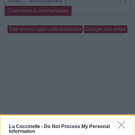
Pistes
Téléchargement
⇑
Corrections & commentaires
Dire «merci» pour cette traduction
Corriger une erreur
La Coccinelle -
Do Not Process My Personal
Information