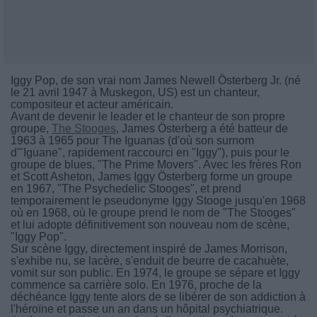
Iggy Pop, de son vrai nom James Newell Österberg Jr. (né
le 21 avril 1947 à Muskegon, US) est un chanteur,
compositeur et acteur américain.
Avant de devenir le leader et le chanteur de son propre
groupe,
The Stooges
, James Österberg a été batteur de
1963 à 1965 pour The Iguanas (d'où son surnom
d'"Iguane", rapidement raccourci en "Iggy"), puis pour le
groupe de blues, "The Prime Movers". Avec les frères Ron
et Scott Asheton, James Iggy Österberg forme un groupe
en 1967, "The Psychedelic Stooges", et prend
temporairement le pseudonyme Iggy Stooge jusqu'en 1968
où en 1968, où le groupe prend le nom de "The Stooges"
et lui adopte définitivement son nouveau nom de scène,
"Iggy Pop".
Sur scène Iggy, directement inspiré de James Morrison,
s'exhibe nu, se lacère, s'enduit de beurre de cacahuète,
vomit sur son public. En 1974, le groupe se sépare et Iggy
commence sa carrière solo. En 1976, proche de la
déchéance Iggy tente alors de se libérer de son addiction à
l'héroïne et passe un an dans un hôpital psychiatrique.