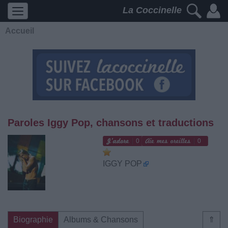
La Coccinelle
Accueil
Paroles Iggy Pop, chansons et traductions
0
0
IGGY POP
Biographie
Albums & Chansons
⇑