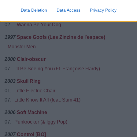
01.
In The Death Car
Data Deletion
Data Access
Privacy Policy
1996
Best Of Nude And Rude
02.
I Wanna Be Your Dog
1997
Space Goofs (Les Zinzins de l'espace)
Monster Men
2000
Clair-obscur
07.
I'll Be Seeing You (Ft. Françoise Hardy)
2003
Skull Ring
01.
Little Electric Chair
07.
Little Know It All (feat. Sum 41)
2006
Soft Machine
07.
Punkrocker (& Iggy Pop)
2007
Control [BO]