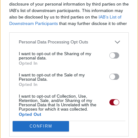
05.
Tonight
disclosure of your personal information by third parties on the
IAB’s list of downstream participants. This information may
09.
Fall In Love With Me
also be disclosed by us to third parties on the
IAB’s List of
Downstream Participants
that may further disclose it to other
1981
I'm Sick Of You
third parties.
01.
I'm Sick Of You (Ft. Iggy Pop)
Personal Data Processing Opt Outs
1986
Blah-Blah-Blah
I want to opt-out of the Sharing of my
01.
Real Wild Child (Wild One)
personal data.
Opted In
1990
Brick By Brick
I want to opt-out of the Sale of my
04.
Candy
Personal Data.
Opted In
14.
Livin' On The Edge Of The Night
I want to opt-out of Collection, Use,
1993
American Caesar
Retention, Sale, and/or Sharing of my
Personal Data that Is Unrelated with the
Purposes for which it was collected.
08.
Fuckin' Alone
Opted Out
15.
Louie Louie
CONFIRM
1993
Arizona Dream [BO]