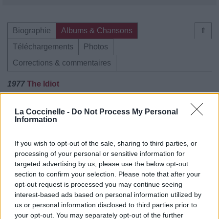
Biographie
Albums & Chansons
⇑
Téléchargements
Photos
Corrections & commentaires
1977
The Idiot
01.
Sister Midnight
La Coccinelle -
Do Not Process My Personal
02.
Nightclubbing
Information
06.
Dum Dum Boys
If you wish to opt-out of the sale, sharing to third parties, or
1977
Lust For Life
processing of your personal or sensitive information for
01.
Lust For Life
targeted advertising by us, please use the below opt-out
section to confirm your selection. Please note that after your
02.
Sweet Sixteen
opt-out request is processed you may continue seeing
03.
Some Weird Sin
interest-based ads based on personal information utilized by
us or personal information disclosed to third parties prior to
04.
The Passenger
your opt-out. You may separately opt-out of the further