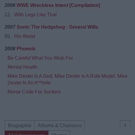
2006
WWE Wreckless Intent [Compilation]
12.
With Legs Like That
2007
Sonic The Hedgehog : Several Wills
05.
His World
2008
Phoenix
Be Careful What You Wish For
Mental Health
Mike Dexter Is A God, Mike Dexter Is A Role Model, Mike
Dexter Is An A**hole
Morse Code For Suckers
Biographie
Albums & Chansons
⇑