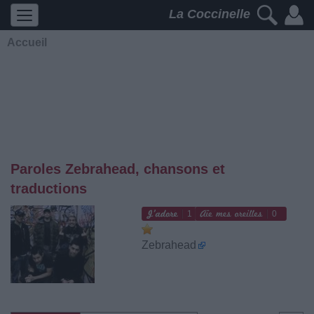
La Coccinelle
Accueil
Paroles Zebrahead, chansons et
traductions
1
0
Zebrahead