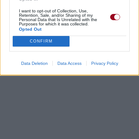
I want to opt-out of Collection, Use,
Retention, Sale, and/or Sharing of my
Dire «merci» pour cette traduction
Corriger une erreur
Personal Data that Is Unrelated with the
Purposes for which it was collected.
Opted Out
CONFIRM
Data Deletion
Data Access
Privacy Policy