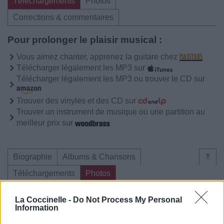
Téléchargements
Photos
Corrections & commentaires
Pour prolonger le plaisir musical :
Vous aimez chanter, apprenez la guitare chez
Télécharger légalement les MP3 sur
Télécharger légalement les MP3 ou trouver le CD sur
Trouver des vinyles et des CD sur
Trouver un instrument de musique ou une partition au
meilleur prix sur
Biographie
Albums & Chansons
⇑
Téléchargements
Photos
Corrections & commentaires
La Coccinelle -
Do Not Process My Personal
Information