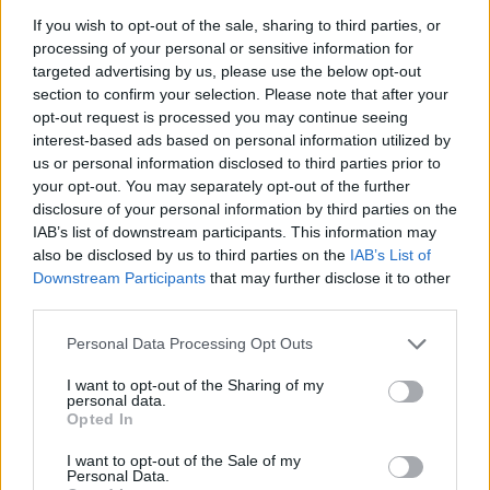
07.
La Plaine
If you wish to opt-out of the sale, sharing to third parties, or
processing of your personal or sensitive information for
08.
Maison D'ambre
targeted advertising by us, please use the below opt-out
section to confirm your selection. Please note that after your
opt-out request is processed you may continue seeing
interest-based ads based on personal information utilized by
us or personal information disclosed to third parties prior to
Biographie
Albums & Chansons
⇑
your opt-out. You may separately opt-out of the further
disclosure of your personal information by third parties on the
Téléchargements
Photos
IAB’s list of downstream participants. This information may
Corrections & commentaires
also be disclosed by us to third parties on the
IAB’s List of
Downstream Participants
that may further disclose it to other
Pour prolonger le plaisir musical :
third parties.
Vous aimez chanter, apprenez la guitare chez
Personal Data Processing Opt Outs
Télécharger légalement les MP3 sur
Télécharger légalement les MP3 ou trouver le CD sur
I want to opt-out of the Sharing of my
personal data.
Opted In
Trouver des vinyles et des CD sur
Trouver un instrument de musique ou une partition au
I want to opt-out of the Sale of my
Personal Data.
meilleur prix sur