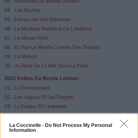
03.
Nouvelles Du Monde Lointain
04.
Les Roches
05.
Désaccord Des Éléments
06.
Le Manteau Retourné De L'enfance
07.
Le Monde Réel
08.
Et Tout Le Monde Comme Des Toupies
09.
La Maison
10.
Au Bord De La Mer Sous La Pluie
2023
Reflets Du Monde Lointain
01.
Le Dénouement
02.
Les Vagues Et Les Regrets
03.
La Fadeur Et L'intensité
04.
Les Yeux Dans Le Soleil
05.
Chaque Enfant Dans Son Monde
La Coccinelle -
Do Not Process My Personal
Information
06.
Le Retournement