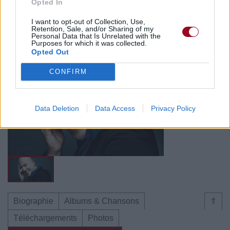
Opted In
I want to opt-out of Collection, Use,
Retention, Sale, and/or Sharing of my
Biographie
Albums & Chansons
⇑
Personal Data that Is Unrelated with the
Purposes for which it was collected.
Téléchargements
Photos
Opted Out
Corrections & commentaires
CONFIRM
Data Deletion
Data Access
Privacy Policy
Biographie
Albums & Chansons
⇑
Téléchargements
Photos