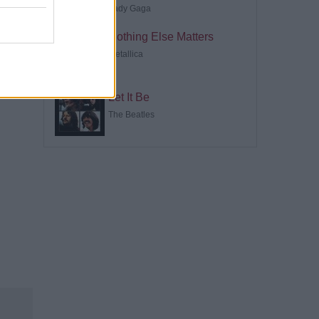
Lady Gaga
Nothing Else Matters
Metallica
Let It Be
The Beatles