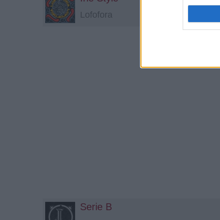
Lofofora
Serie B