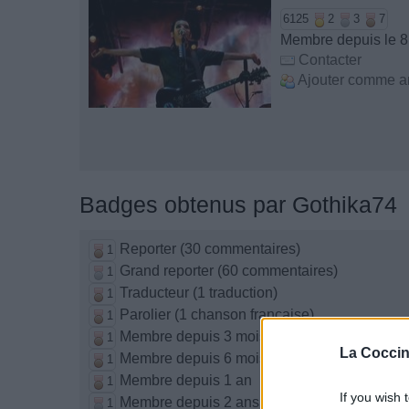
6125
2
3
7
Membre depuis le 8
Contacter
Ajouter comme a
Badges obtenus par Gothika74
Reporter (30 commentaires)
1
Grand reporter (60 commentaires)
1
Traducteur (1 traduction)
1
Parolier (1 chanson française)
1
Membre depuis 3 mois
1
La Coccin
Membre depuis 6 mois
1
Membre depuis 1 an
1
If you wish 
Membre depuis 2 ans
1