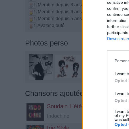
sensitive in
Membre depuis 3 ans
1
confirm you
Membre depuis 4 ans
1
continue se
Membre depuis 5 ans
1
information 
Avatar ajouté
1
further disc
participants
Downstream 
Photos perso
Persona
I want t
Opted 
Chansons ajoutées par Gothika
I want t
Opted 
Soudain L'été Dernier Je Suppo
I want t
of my P
Indochine
was col
Opted 
Irie Style