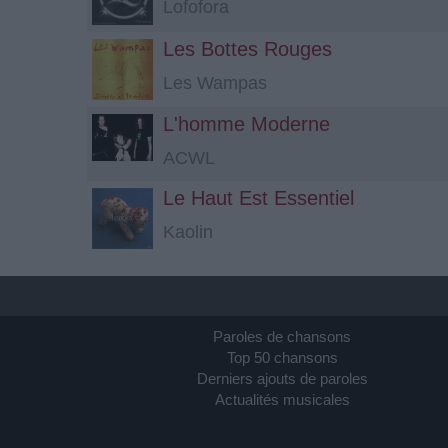
Lofofora
Les Bottes Rouges
Les Wampas
L'homme Moderne
ACWL
Le Haut Est Essentiel
Kaolin
Paroles de chansons
Top 50 chansons
Derniers ajouts de paroles
Actualités musicales