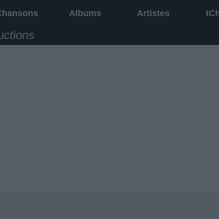
Chansons
Albums
Artistes
tC
uctions