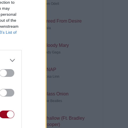
ection to
Tom Odell
ou may
 personal
out of the
Freed From Desire
 downstream
Gala
B’s List of
Bloody Mary
Lady Gaga
SNAP
Rosa Linn
Glass Onion
The Beatles
Shallow (Ft. Bradley
Cooper)