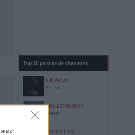
Top 10 paroles de chansons
Lift Me Up
Rihanna
THE LONELIEST
Måneskin
sonal or
Another Love