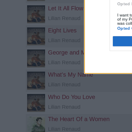
Opted 
Let It All Flow
I want t
Lilian Renaud
of my P
was col
Opted 
Eight Lives
Lilian Renaud
George and Mary
Lilian Renaud
What's My Name
Lilian Renaud
Who Do You Love
Lilian Renaud
The Heart Of a Women
Lilian Renaud