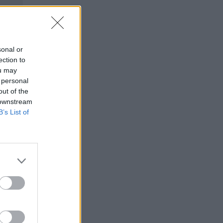
sonal or
ection to
ou may
 personal
out of the
 downstream
B’s List of