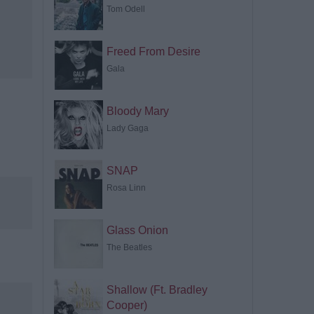
Tom Odell
Freed From Desire
Gala
Bloody Mary
Lady Gaga
SNAP
Rosa Linn
Glass Onion
The Beatles
Shallow (Ft. Bradley
Cooper)