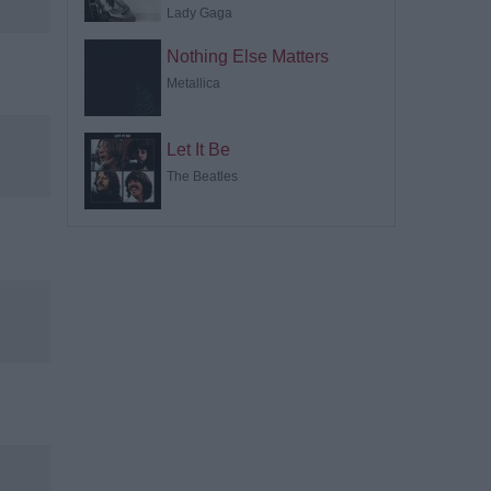
Lady Gaga
Nothing Else Matters
Metallica
Let It Be
The Beatles