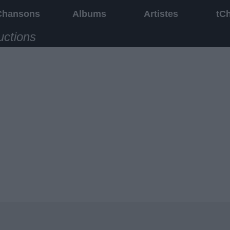
Chansons
Albums
Artistes
tC
uctions