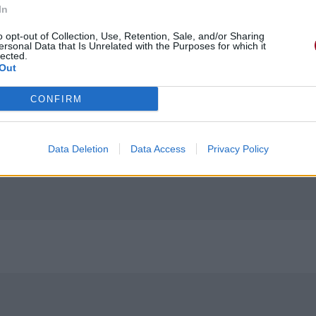
In
o opt-out of Collection, Use, Retention, Sale, and/or Sharing
ersonal Data that Is Unrelated with the Purposes for which it
lected.
Out
CONFIRM
Data Deletion
Data Access
Privacy Policy