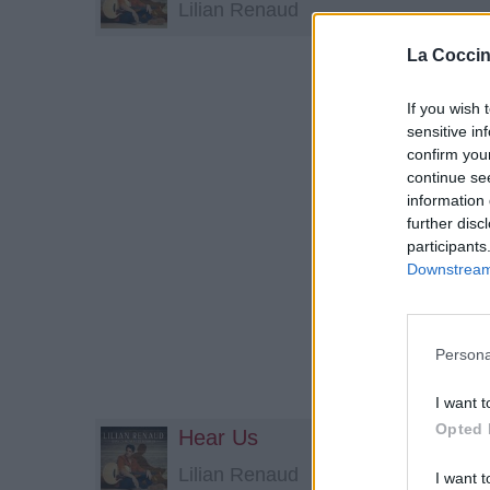
Lilian Renaud
La Coccin
If you wish 
sensitive in
confirm you
continue se
information 
further disc
participants
Downstream 
Persona
I want t
Opted 
Hear Us
Lilian Renaud
I want t