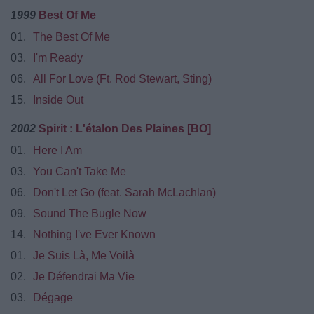
1999
Best Of Me
01.
The Best Of Me
03.
I'm Ready
06.
All For Love (Ft. Rod Stewart, Sting)
15.
Inside Out
2002
Spirit : L'étalon Des Plaines [BO]
01.
Here I Am
03.
You Can't Take Me
06.
Don't Let Go (feat. Sarah McLachlan)
09.
Sound The Bugle Now
14.
Nothing I've Ever Known
01.
Je Suis Là, Me Voilà
02.
Je Défendrai Ma Vie
03.
Dégage