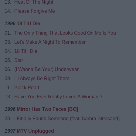
13.
Heat Of The Night
14.
Please Forgive Me
1996
18 Til I Die
01.
The Only Thing That Looks Good On Me Is You
03.
Let's Make A Night To Remember
04.
18 Til I Die
05.
Star
06.
(I Wanna Be Your) Underwear
09.
I'll Always Be Right There
11.
Black Pearl
13.
Have You Ever Really Loved A Woman ?
1996
Mirror Has Two Faces [BO]
23.
I Finally Found Someone (feat. Barbra Streisand)
1997
MTV Unplugged