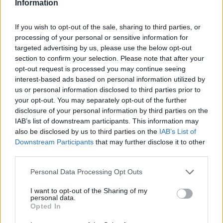
Information
2013
To Be Loved
If you wish to opt-out of the sale, sharing to third parties, or
08.
After All
processing of your personal or sensitive information for
targeted advertising by us, please use the below opt-out
section to confirm your selection. Please note that after your
opt-out request is processed you may continue seeing
interest-based ads based on personal information utilized by
Biographie
Albums & Chansons
⇑
us or personal information disclosed to third parties prior to
Téléchargements
your opt-out. You may separately opt-out of the further
Photos
disclosure of your personal information by third parties on the
Corrections & commentaires
IAB’s list of downstream participants. This information may
also be disclosed by us to third parties on the
IAB’s List of
Pour prolonger le plaisir musical :
Downstream Participants
that may further disclose it to other
third parties.
Vous aimez chanter, apprenez la guitare chez
Télécharger légalement les MP3 sur
Personal Data Processing Opt Outs
Télécharger légalement les MP3 ou trouver le CD sur
I want to opt-out of the Sharing of my
personal data.
Trouver des vinyles et des CD sur
Opted In
Trouver un instrument de musique ou une partition au
meilleur prix sur