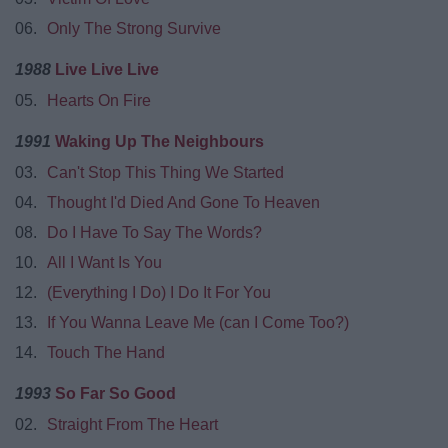
06.
Only The Strong Survive
1988
Live Live Live
05.
Hearts On Fire
1991
Waking Up The Neighbours
03.
Can't Stop This Thing We Started
04.
Thought I'd Died And Gone To Heaven
08.
Do I Have To Say The Words?
10.
All I Want Is You
12.
(Everything I Do) I Do It For You
13.
If You Wanna Leave Me (can I Come Too?)
14.
Touch The Hand
1993
So Far So Good
02.
Straight From The Heart