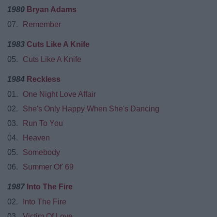
1980
Bryan Adams
07.
Remember
1983
Cuts Like A Knife
05.
Cuts Like A Knife
1984
Reckless
01.
One Night Love Affair
02.
She's Only Happy When She's Dancing
03.
Run To You
04.
Heaven
05.
Somebody
06.
Summer Of' 69
1987
Into The Fire
02.
Into The Fire
03.
Victim Of Love