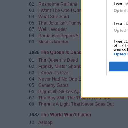
I want t
02.
Rusholme Ruffians
03.
I Want The One I Can't Have
Opted 
04.
What She Said
05.
That Joke Isn't Funny Anymore
I want t
07.
Well I Wonder
Opted 
08.
Barbarism Begins At Home
I want t
09.
Meat Is Murder
of my P
was col
1986
The Queen Is Dead
Opted 
01.
The Queen Is Dead
02.
Frankly Mister Shankly
03.
I Know It's Over
04.
Never Had No One Ever
05.
Cemetry Gates
06.
Bigmouth Strikes Again
07.
The Boy With The Thorn In His Side
09.
There Is A Light That Never Goes Out
1987
The World Won't Listen
10.
Asleep