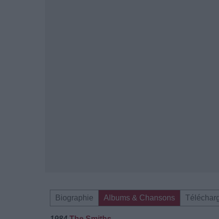
Biographie
Albums & Chansons
Téléchar
1984
The Smiths