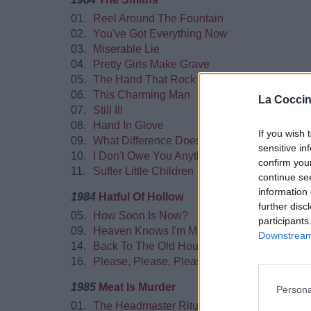
01.
Reel Around The Fountain
02.
You've Got Everything Now
03.
Miserable Lie
04.
Pretty Girls Make Grave
05.
The Hand That Rock The Cradle
06.
This Charming Man
La Coccin
07.
Still Ill
08.
Hand In Glove
If you wish 
09.
What Difference Does It Make?
sensitive in
10.
I Don't Owe You Anything
confirm you
11.
Suffer Little Children
continue se
information 
1984
Hatful Of Hollow
further disc
05.
How Soon Is Now?
participants
09.
Heaven Knows I'm Miserable Now
Downstream 
14.
Back To The Old House
16.
Please, Please, Please Let Me Get What I W
1985
Meat Is Murder
Persona
01.
The Headmaster Ritual