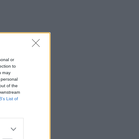
sonal or
ection to
ou may
 personal
out of the
 downstream
B’s List of