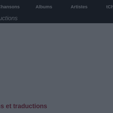
Chansons
Albums
Artistes
tC
uctions
s et traductions