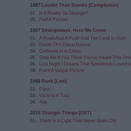
1987
Louder Than Bombs [Compilation]
01.
Is It Really So Strange?
05.
Half A Person
1987
Strangeways, Here We Come
01.
A Rush And A Push And The Land Is Ours
03.
Death Of A Disco Dancer
04.
Girlfriend In A Coma
05.
Stop Me If You Think You've Heard This On
06.
Last Night I Dreamt That Somebody Loved 
08.
Paint A Vulgar Picture
1988
Rank [Live]
02.
Panic
03.
Vicar In A Tutu
04.
Ask
2016
Stranger Things [OST]
01.
There Is A Light That Never Goes Out