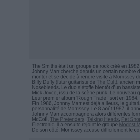
The Smiths était un groupe de rock créé en 1982
Johnny Marr cherche depuis un certain nombre d'a
monter et se décide à rendre visite à
Morrissey
do
Billy Duffy (futur guitariste de
The Cult
), ancien 
Nosebleeds. Le duo s’étoffe bientôt d’un bassist
Mick Joyce, issu de la scène punk. Le nouveau g
Leur premier album 'Rough Trade ' sort en 1984.
Fin 1986, Johnny Marr est déjà ailleurs, le guita
personnalité de Morrissey. Le 8 août 1987, il ann
Johnny Marr accompagnera alors différentes for
McColl,
The Pretenders
,
Talking Heads
,
Pet Sho
Electronic. Il a ensuite rejoint le groupe
Modest 
De son côté, Morrissey accuse difficilement le c