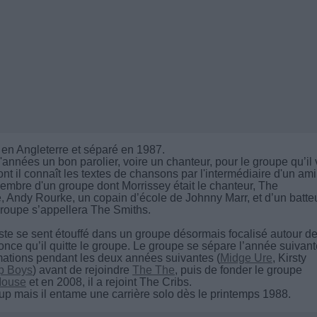
 en Angleterre et séparé en 1987.
nnées un bon parolier, voire un chanteur, pour le groupe qu’il 
nt il connaît les textes de chansons par l'intermédiaire d'un ami
membre d'un groupe dont Morrissey était le chanteur, The
e, Andy Rourke, un copain d’école de Johnny Marr, et d’un batteu
roupe s’appellera The Smiths.
riste se sent étouffé dans un groupe désormais focalisé autour de
once qu’il quitte le groupe. Le groupe se sépare l’année suivant
mations pendant les deux années suivantes (
Midge Ure
, Kirsty
p Boys
) avant de rejoindre
The The
, puis de fonder le groupe
Mouse
et en 2008, il a rejoint The Cribs.
oup mais il entame une carrière solo dès le printemps 1988.