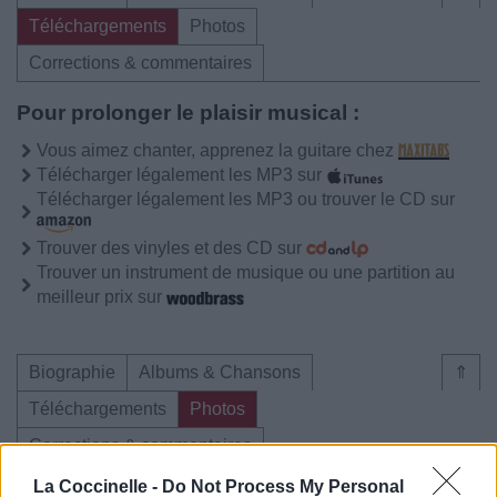
Téléchargements
Photos
Corrections & commentaires
Pour prolonger le plaisir musical :
Vous aimez chanter, apprenez la guitare chez
Télécharger légalement les MP3 sur
Télécharger légalement les MP3 ou trouver le CD sur
Trouver des vinyles et des CD sur
Trouver un instrument de musique ou une partition au
meilleur prix sur
Biographie
Albums & Chansons
⇑
Téléchargements
Photos
Corrections & commentaires
La Coccinelle -
Do Not Process My Personal