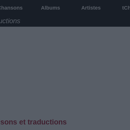
Chansons
Albums
Artistes
tC
uctions
nsons et traductions