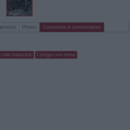
gements
Photos
Corrections & commentaires
cette traduction
Corriger une erreur