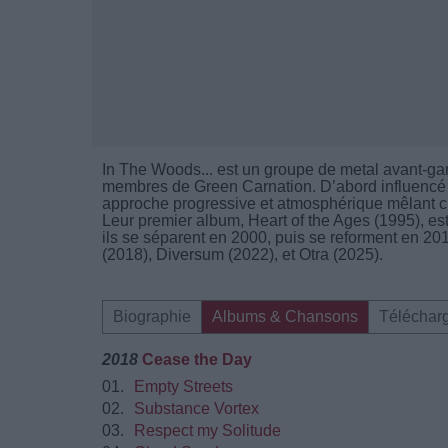
In The Woods... est un groupe de metal avant-ga
membres de Green Carnation. D’abord influencé p
approche progressive et atmosphérique mêlant ch
Leur premier album, Heart of the Ages (1995), es
ils se séparent en 2000, puis se reforment en 20
(2018), Diversum (2022), et Otra (2025).
Biographie
Albums & Chansons
Téléchar
2018
Cease the Day
01.
Empty Streets
02.
Substance Vortex
03.
Respect my Solitude