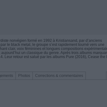
rdiste norvégien formé en 1992 à Kristiansand, par d’anciens
ar le black metal, le groupe s’est rapidement tourné vers une
ant clair, voix féminines et longues compositions expérimental
t aujourd’hui un classique du genre. Après trois albums marquan
14. Leur retour est salué par les albums Pure (2016), Cease the
gements
Photos
Corrections & commentaires