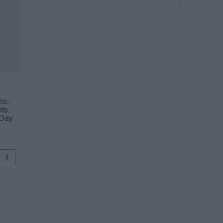
es.
ts,
 Day
⇑