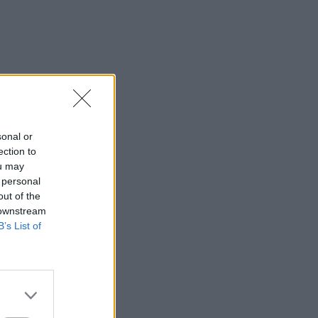
sonal or
⇑
ection to
ou may
 personal
out of the
 downstream
B’s List of