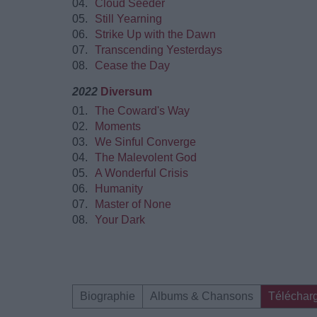
04.
Cloud Seeder
05.
Still Yearning
06.
Strike Up with the Dawn
07.
Transcending Yesterdays
08.
Cease the Day
2022
Diversum
01.
The Coward's Way
02.
Moments
03.
We Sinful Converge
04.
The Malevolent God
05.
A Wonderful Crisis
06.
Humanity
07.
Master of None
08.
Your Dark
Biographie
Albums & Chansons
Téléchar